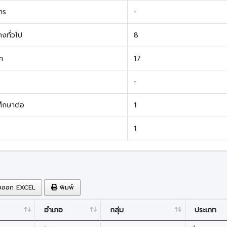
าร
-
างทั่วไป
8
ๆ
17
-
ศึกษาต่อ
1
1
งออก EXCEL
พิมพ์
อำเภอ
กลุ่ม
ประเภท