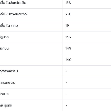
ื่น ในจังหวัดเดิม
158
อื่น ในต่างจังหวัด
29
อื่น ใน กทม.
19
รัฐบาล
158
เอกชน
149
140
คอุตสาหกรรม
-
คการเกษตร
-
รประมง
-
ย ธุรกิจ
-