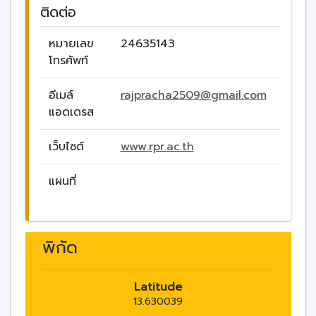
ติดต่อ
หมายเลข
24635143
โทรศัพท์
อีเมล์
rajpracha2509@gmail.com
แอดเดรส
เว็บไซต์
www.rpr.ac.th
แผนที่
พิกัด
Latitude
13.630039