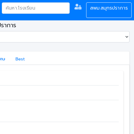
สพม.สมุทรปราการ
ปราการ
เศษ
Best