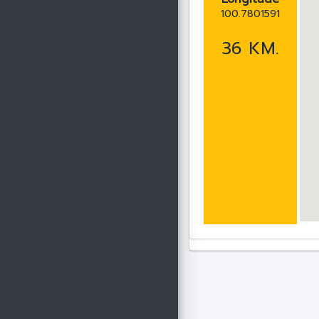
100.7801591
36 KM.