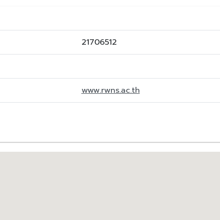
21706512
www.rwns.ac.th