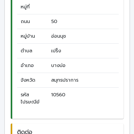
หมู่ที่
ถนน
50
หมู่บ้าน
อ่อนนุช
ตำบล
เปร็ง
อำเภอ
บางบ่อ
จังหวัด
สมุทรปราการ
รหัส
10560
ไปรษณีย์
ติดต่อ