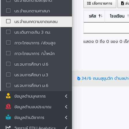
นร.จำแนกตามสัญชาติ
เลือกรายการ
ส่
นร.จำแนกตามศาสนา
รหัส
โรงเรียน
นร.จำแนกความขาดแคลน
นร.เดินทางเกิน 3 กม.
แสดง 0 ถึง 0 ของ 0 เร็
ภาวะโภชนาการ /ส่วนสูง
ภาวะโภชนาการ /น้ำหนัก
นร.จบการศึกษา ป.6
นร.จบการศึกษา ม.3
34/6 ถนนสุขุมวิท ตำบลปา
นร.จบการศึกษา ม.6
ข้อมูลด้านบุคลากร
ข้อมูลด้านงบประมาณ
ข้อมูลด้านวิชาการ
วิเคราะห์ EDU.Analytics