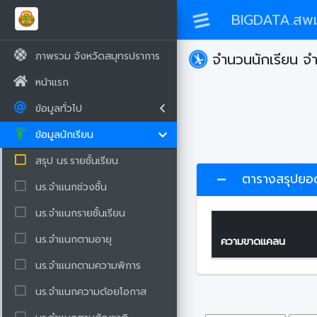
BIGDATA.สพม
ภาพรวม จังหวัดสมุทรปราการ
จำนวนนักเรียน 
หน้าแรก
ข้อมูลทั่วไป
ข้อมูลนักเรียน
สรุป นร.รายชั้นเรียน
ตารางสรุปยอดร
นร.จำแนกช่วงชั้น
นร.จำแนกรายชั้นเรียน
นร.จำแนกตามอายุ
ความขาดแคลน
นร.จำแนกตามความพิการ
นร.จำแนกความด้อยโอกาส