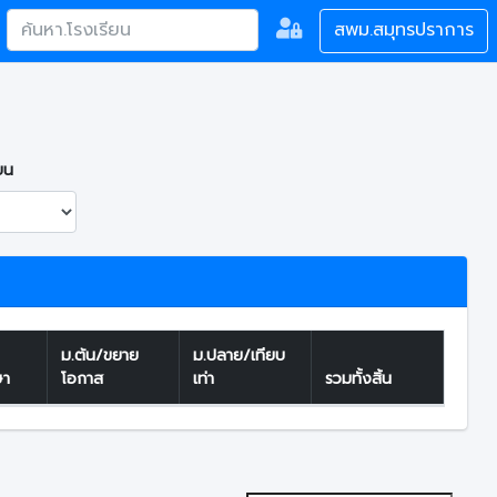
สพม.สมุทรปราการ
ยน
ม.ต้น/ขยาย
ม.ปลาย/เทียบ
ษา
โอกาส
เท่า
รวมทั้งสิ้น