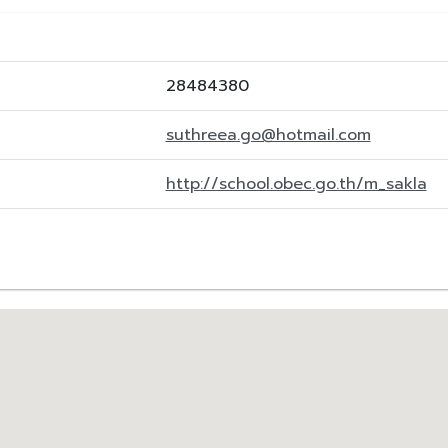
28484380
suthreea.go@hotmail.com
http://school.obec.go.th/m_sakla