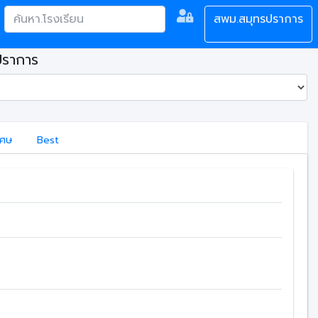
สพม.สมุทรปราการ
ปราการ
เศษ
Best