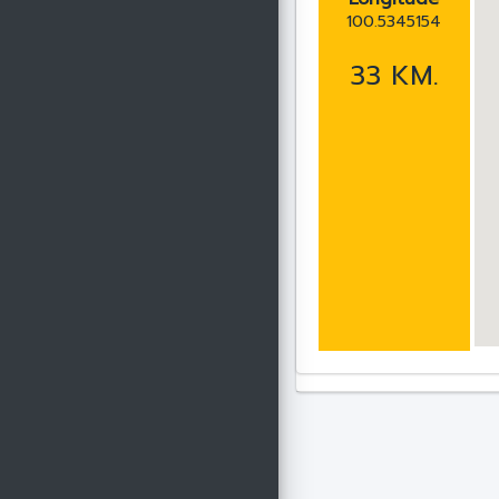
100.5345154
33 KM.