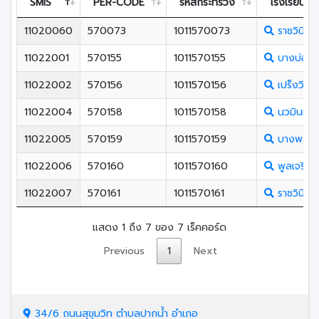
SMIS
PER-CODE
รหัสกระทรวง
โรงเรียน
11020060
570073
1011570073
ราชวินิตส
11022001
570155
1011570155
บางบ่อวิ
11022002
570156
1011570156
เปร็งวิสุท
11022004
570158
1011570158
นวมินทราช
11022005
570159
1011570159
บางพลีราษ
11022006
570160
1011570160
พูลเจริญ
11022007
570161
1011570161
ราชวินิตบ
แสดง 1 ถึง 7 ของ 7 เร็คคอร์ด
Previous
1
Next
34/6 ถนนสุขุมวิท ตำบลปากน้ำ อำเภอ