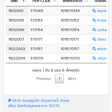
SMIS
PER-CODE
รหัสกระทรวง
โรงเรียน
11012001
570149
1011570149
สมุทรปรา
11012005
570153
1011570153
หาดอมราอ
11012006
570154
1011570154
นวมินทราช
11012007
570171
1011570171
มัธยมวัดศร
11022003
570157
1011570157
หลวงพ่อป
11022009
570170
1011570170
บดินทรเดช
แสดง 1 ถึง 6 ของ 6 เร็คคอร์ด
Previous
1
Next
34/6 ถนนสุขุมวิท ตำบลปากน้ำ อำเภอ
เมือง จังหวัดสมุทรปราการ 10270