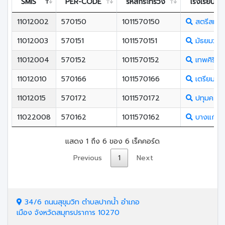
SMIS
PER-CODE
รหัสกระทรวง
โรงเรียน
11012002
570150
1011570150
สตรีสมุท
11012003
570151
1011570151
มัธยมวัดด
11012004
570152
1011570152
เทพศิรินท
11012010
570166
1011570166
เตรียมอุด
11012015
570172
1011570172
ปทุมคงคา
11022008
570162
1011570162
บางแก้วป
แสดง 1 ถึง 6 ของ 6 เร็คคอร์ด
Previous
1
Next
34/6 ถนนสุขุมวิท ตำบลปากน้ำ อำเภอ
เมือง จังหวัดสมุทรปราการ 10270