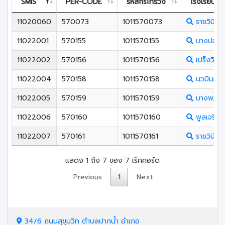
SMIS
PER-CODE
รหัสกระทรวง
โรงเรียน
11020060
570073
1011570073
ราชวินิตส
11022001
570155
1011570155
บางบ่อวิ
11022002
570156
1011570156
เปร็งวิสุท
11022004
570158
1011570158
นวมินทราช
11022005
570159
1011570159
บางพลีราษ
11022006
570160
1011570160
พูลเจริญ
11022007
570161
1011570161
ราชวินิตบ
แสดง 1 ถึง 7 ของ 7 เร็คคอร์ด
Previous
1
Next
34/6 ถนนสุขุมวิท ตำบลปากน้ำ อำเภอ