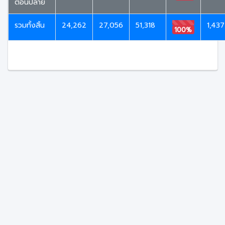
ตอนปลาย
รวมทั้งสิ้น
24,262
27,056
51,318
1,437
100%