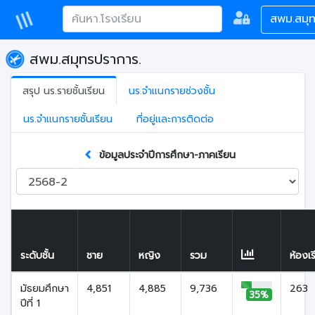
สพม.สมุ
สพม.สมุทรปราการ.
สรุป นร.รายชั้นเรียน
นร.จำแนกรายช่วงชั้น
นร.จำแนกรายชั้นเรียน
ที่อยู่และการติดต่อ
ข้อมูลประจำปีการศึกษา-ภาคเรียน
ระดับชั้น
ชาย
หญิง
รวม
ห้องเ
มัธยมศึกษา
4,851
4,885
9,736
263
35%
ปีที่ 1